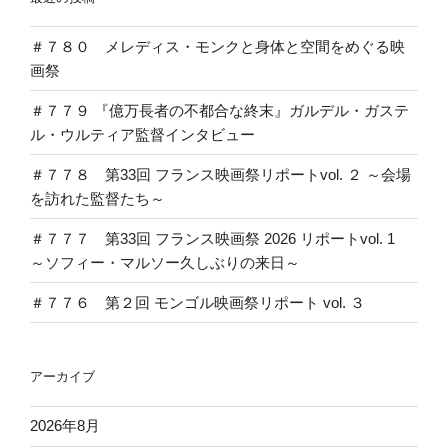
京
フ
＃７８０ メレディス・モンクと身体と空間をめぐる映
ィ
画祭
ル
メ
＃７７９ 『億万長者の不都合な終末』ガルデル・ガステ
ッ
ル・ウルティア監督インタビュー
ク
ス ”
＃７７８ 第33回 フランス映画祭リポートvol. ２ ～会場
の
を訪れた監督たち～
＃７７７ 第33回 フランス映画祭 2026 リポートvol. 1
～ソフィー・マルソー久しぶりの来日～
＃７７６ 第２回 モンゴル映画祭リポート vol. ３
アーカイブ
2026年8月