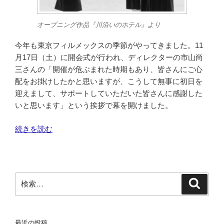
オープニング作品『川沿いのホテル』より
今年も東京フィルメックスの季節がやってきました。11
月17日（土）に開会式が行われ、ディレクターの市山尚
三さんの「開催が危ぶまれた時期もあり、皆さんにご心
配をお掛けしたかと思いますが、こうして無事に初日を
迎えまして、サポートしていただいた皆さんに感謝した
いと思います」という挨拶で幕を開けました。
“＃
続きを読む
６
９
４
第
検
検
19
索
索:
回
東
最近の投稿