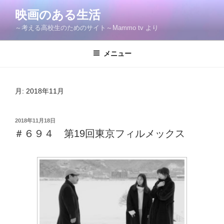
コ
映画のある生活
ン
～考える高校生のためのサイト～Mammo tv より
テ
ン
ツ
メニュー
へ
ス
キ
月:
2018年11月
ッ
プ
投
2018年11月18日
稿
＃６９４ 第19回東京フィルメックス
日: