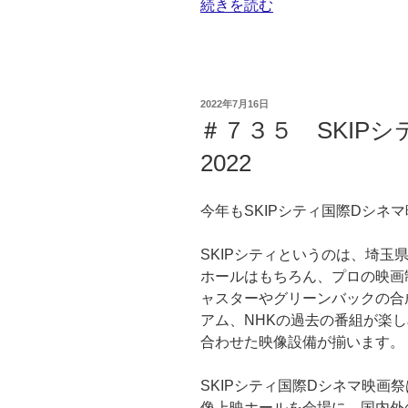
“＃
続きを読む
て”
７
の
３
６
夏
投
2022年7月16日
休
稿
＃７３５ SKIP
日:
み
2022
の
映
画
今年もSKIPシティ国際Dシネ
館
２
SKIPシティというのは、埼
０
ホールはもちろん、プロの映画
２
ャスターやグリーンバックの合
２”
アム、NHKの過去の番組が楽
の
合わせた映像設備が揃います。
SKIPシティ国際Dシネマ映画祭
像上映ホールを会場に、国内外