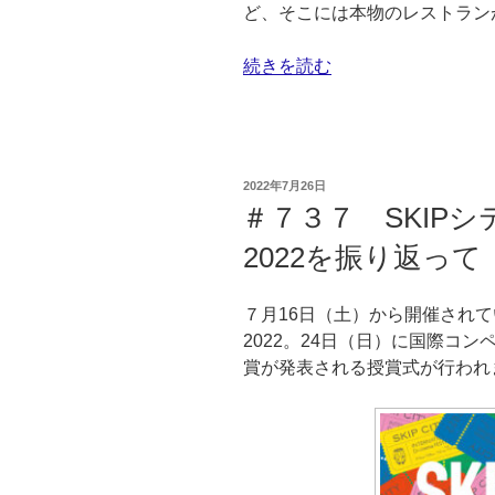
ど、そこには本物のレストラン
“#
続きを読む
７
３
８
ボ
投
2022年7月26日
イ
稿
＃７３７ SKIP
日:
リ
2022を振り返って
ン
グ・
ポ
７月16日（土）から開催されて
イ
2022。24日（日）に国際コ
ン
賞が発表される授賞式が行われ
ト
／
沸
騰”
の