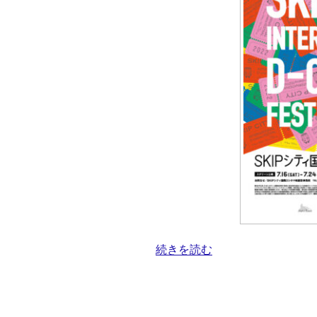
“＃
続きを読む
７
３
７
SKIP