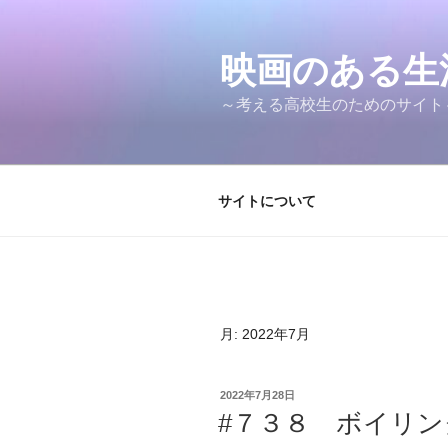
コ
ン
テ
映画のある
ン
～考える高校生のためのサイト～M
ツ
へ
ス
キ
サイトについて
ッ
プ
月:
2022年7月
投
2022年7月28日
稿
#７３８ ボイリ
日: