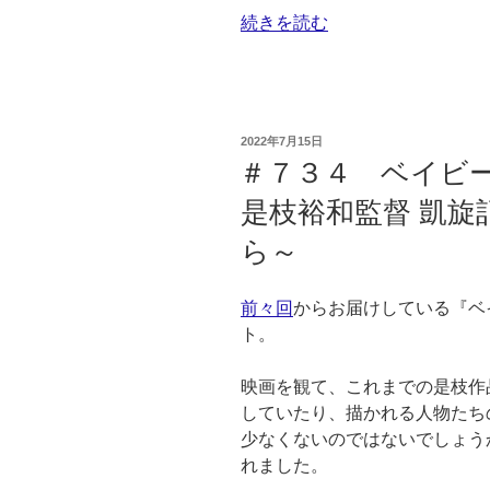
“＃
続きを読む
７
３
５
SKIP
投
2022年7月15日
シ
稿
＃７３４ ベイビー・
日:
テ
是枝裕和監督 凱旋
ィ
国
ら～
際
D
前々回
からお届けしている『ベ
シ
ト。
ネ
マ
映画を観て、これまでの是枝作
映
していたり、描かれる人物たち
画
少なくないのではないでしょう
祭
れました。
2022”