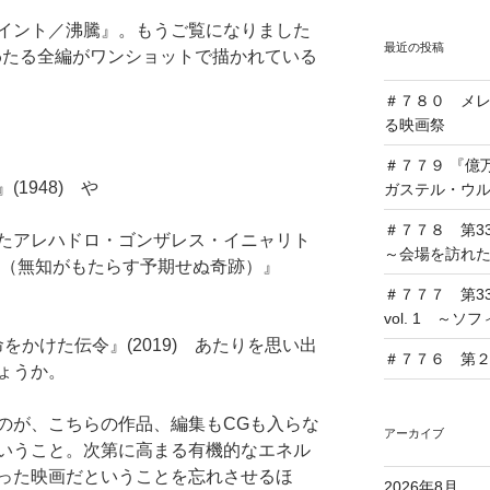
イント／沸騰』。もうご覧になりました
最近の投稿
にわたる全編がワンショットで描かれている
＃７８０ メ
る映画祭
＃７７９ 『億
1948) や
ガステル・ウ
＃７７８ 第33
たアレハドロ・ゴンザレス・イニャリト
～会場を訪れ
は（無知がもたらす予期せぬ奇跡）』
＃７７７ 第33
vol. 1 ～
命をかけた伝令』(2019) あたりを思い出
＃７７６ 第２回
ょうか。
のが、こちらの作品、編集もCGも入らな
アーカイブ
いうこと。次第に高まる有機的なエネル
った映画だということを忘れさせるほ
2026年8月