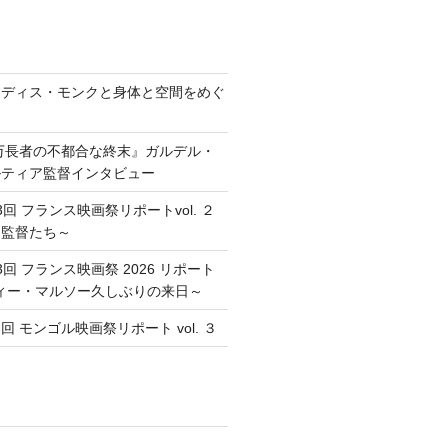
レディス・モンクと身体と空間をめぐ
万長者の不都合な終末』ガルデル・
ルティア監督インタビュー
回 フランス映画祭リポートvol. ２
た監督たち～
回 フランス映画祭 2026 リポート
ソフィー・マルソー久しぶりの来日～
 モンゴル映画祭リポート vol. ３