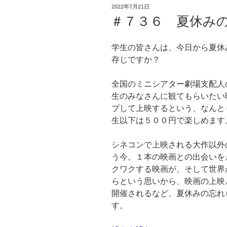
投
2022年7月21日
シ
稿
＃７３６ 夏休み
日:
テ
ィ
学生の皆さんは、今日から夏休
国
存じですか？
際
D
全国のミニシアター劇場支配人
シ
生のみなさんに観てもらいたい
ネ
プして上映するという、なんと
マ
生以下は５００円で楽しめます
映
画
シネコンで上映される大作以外
祭
う今。１本の映画との出会いを
2022
クワクする映画が、そして世界
を
らという思いから、映画の上映
振
開催されるなど、夏休みの忘れ
り
す。
返
っ