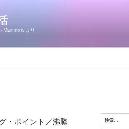
生活
ammo tv より
検
ング・ポイント／沸騰
索: