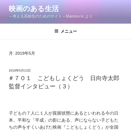
コ
映画のある生活
ン
～考える高校生のためのサイト～Mammo tv より
テ
ン
ツ
メニュー
へ
ス
キ
月:
2019年5月
ッ
プ
投
2019年5月13日
稿
＃７０１ こどもしょくどう 日向寺太郎
日:
監督インタビュー（３）
子どもの７人に１人が貧困状態にあるといわれる今の日
本。平和な「平成」の影にある、声にならない子どもた
ちの声をすくいあげた映画『こどもしょくどう』が全国