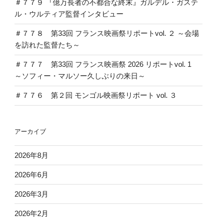
＃７７９ 『億万長者の不都合な終末』ガルデル・ガステ
向
ル・ウルティア監督インタビュー
寺
太
＃７７８ 第33回 フランス映画祭リポートvol. ２ ～会場
郎
を訪れた監督たち～
監
＃７７７ 第33回 フランス映画祭 2026 リポートvol. 1
督
～ソフィー・マルソー久しぶりの来日～
イ
ン
＃７７６ 第２回 モンゴル映画祭リポート vol. ３
タ
ビ
ュ
アーカイブ
ー
（３）”
2026年8月
の
2026年6月
2026年3月
2026年2月