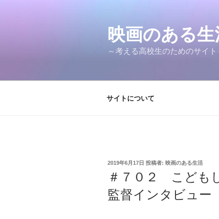
コ
ン
テ
映画のある
ン
～考える高校生のためのサイト～M
ツ
へ
ス
キ
サイトについて
ッ
プ
投
2019年6月17日
投稿者:
映画のある生活
稿
＃７０２ こども
日:
監督インタビュー