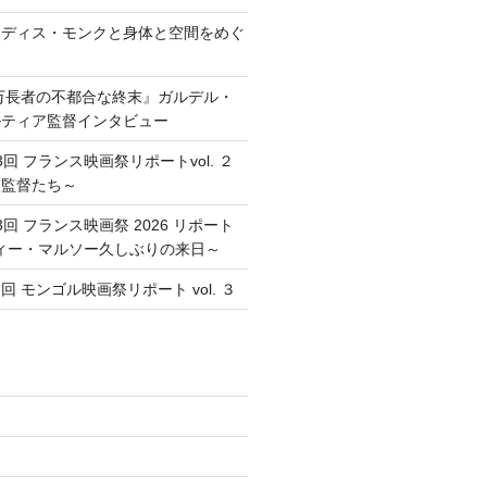
レディス・モンクと身体と空間をめぐ
万長者の不都合な終末』ガルデル・
ルティア監督インタビュー
回 フランス映画祭リポートvol. ２
た監督たち～
回 フランス映画祭 2026 リポート
ソフィー・マルソー久しぶりの来日～
 モンゴル映画祭リポート vol. ３