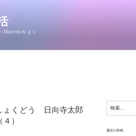
生活
ammo tv より
検
しょくどう 日向寺太郎
索:
（４）
最近の投稿