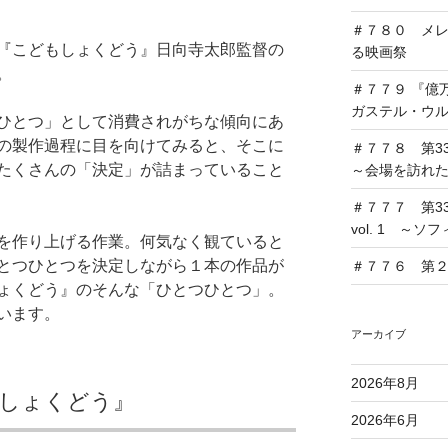
＃７８０ メ
『こどもしょくどう』日向寺太郎監督の
る映画祭
。
＃７７９ 『億
ガステル・ウ
ひとつ」として消費されがちな傾向にあ
の製作過程に目を向けてみると、そこに
＃７７８ 第33
たくさんの「決定」が詰まっていること
～会場を訪れ
＃７７７ 第33
vol. 1 ～
を作り上げる作業。何気なく観ていると
とつひとつを決定しながら１本の作品が
＃７７６ 第２回
ょくどう』のそんな「ひとつひとつ」。
います。
アーカイブ
2026年8月
しょくどう』
2026年6月