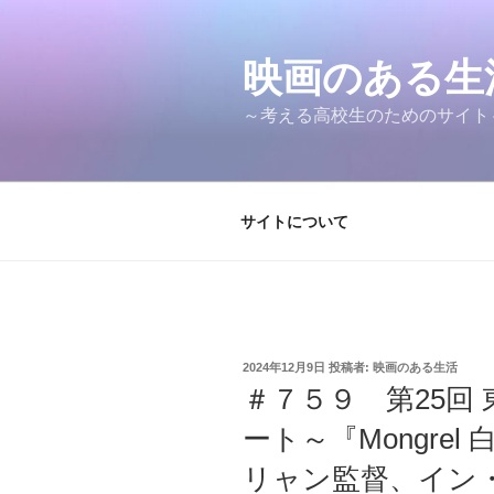
コ
ン
テ
映画のある
ン
～考える高校生のためのサイト～M
ツ
へ
ス
キ
サイトについて
ッ
プ
投
2024年12月9日
投稿者:
映画のある生活
稿
＃７５９ 第25回
日:
ート～『Mongre
リャン監督、イン