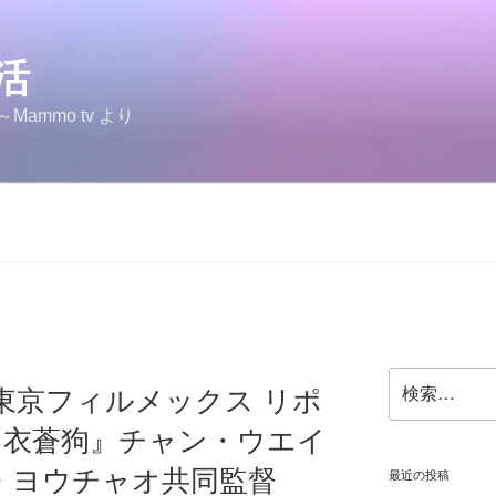
生活
ammo tv より
検
 東京フィルメックス リポ
索:
l 白衣蒼狗』チャン・ウエイ
・ヨウチャオ共同監督
最近の投稿