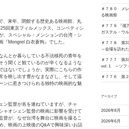
＃７８０ メ
る映画祭
日まで、来年、閉館する歴史ある映画館、丸
＃７７９ 『億
第25回東京フィルメックス。コンペティシ
ガステル・ウ
が、スペシャル・メンションの台湾・シ
Mongrel 白衣蒼狗』でした。
＃７７８ 第33
～会場を訪れ
なんとか暮らしている不法移民の青年を
＃７７７ 第33
そう聞くと観ているのが辛くなるような
vol. 1 ～
ではないでしょうか。実際にこちらの作
常を映し出す豊かなまなざし、そして温
＃７７６ 第２回
ーンに惹きつけられる独特の映画的な魅
アーカイブ
ェン監督が名を連ねていますが、チャ
2026年8月
シャオシェン監督の映画に影響を受けて
監督が、なぜ台湾を舞台に映画を撮るこ
2026年6月
め、映画の上映後のQ&Aで興味深いお話