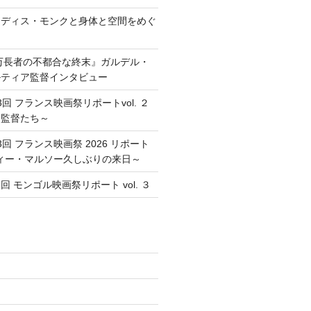
レディス・モンクと身体と空間をめぐ
万長者の不都合な終末』ガルデル・
ルティア監督インタビュー
回 フランス映画祭リポートvol. ２
た監督たち～
回 フランス映画祭 2026 リポート
ソフィー・マルソー久しぶりの来日～
 モンゴル映画祭リポート vol. ３