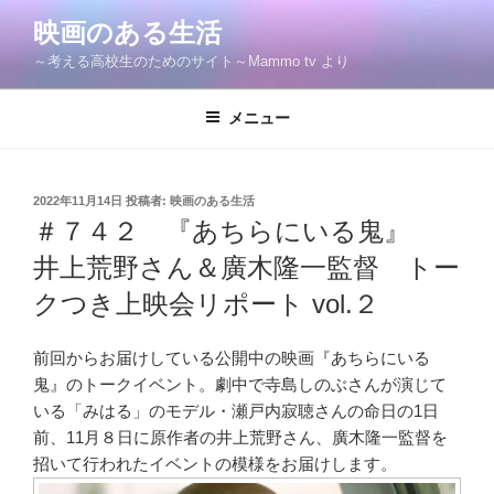
コ
映画のある生活
ン
～考える高校生のためのサイト～Mammo tv より
テ
ン
ツ
メニュー
へ
ス
キ
投
2022年11月14日
投稿者:
映画のある生活
稿
ッ
＃７４２ 『あちらにいる鬼』
日:
プ
井上荒野さん＆廣木隆一監督 トー
クつき上映会リポート vol.２
前回からお届けしている公開中の映画『あちらにいる
鬼』のトークイベント。劇中で寺島しのぶさんが演じて
いる「みはる」のモデル・瀬戸内寂聴さんの命日の1日
前、11月８日に原作者の井上荒野さん、廣木隆一監督を
招いて行われたイベントの模様をお届けします。