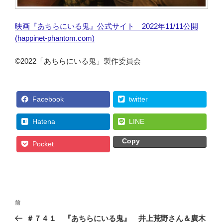
映画『あちらにいる鬼』公式サイト 2022年11/11公開
(happinet-phantom.com)
©2022「あちらにいる鬼」製作委員会
Facebook
twitter
Hatena
LINE
Copy
Pocket
投
前
前
稿
の
＃７４１ 『あちらにいる鬼』 井上荒野さん＆廣木