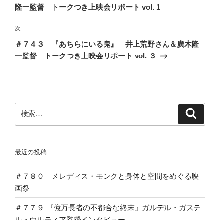
ナ
投
隆一監督 トークつき上映会リポート vol. 1
ビ
稿
ゲ
次
次
の
ー
＃７４３ 『あちらにいる鬼』 井上荒野さん＆廣木隆
投
シ
一監督 トークつき上映会リポート vol. ３
稿
ョ
ン
検
検
索
索:
最近の投稿
＃７８０ メレディス・モンクと身体と空間をめぐる映
画祭
＃７７９ 『億万長者の不都合な終末』ガルデル・ガステ
ル・ウルティア監督インタビュー