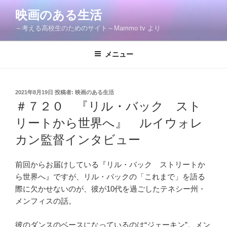
コ
映画のある生活
ン
～考える高校生のためのサイト～Mammo tv より
テ
ン
ツ
メニュー
へ
ス
キ
投
2021年8月19日
投稿者:
映画のある生活
稿
ッ
＃７２０ 『リル・バック スト
日:
プ
リートから世界へ』 ルイウォレ
カン監督インタビュー
前回からお届けしている『リル・バック ストリートか
ら世界へ』ですが、リル・バックの「これまで」を語る
際に欠かせないのが、彼が10代を過ごしたテネシー州・
メンフィスの話。
彼のダンスのベースになっているのは“ジェーキン”。メン