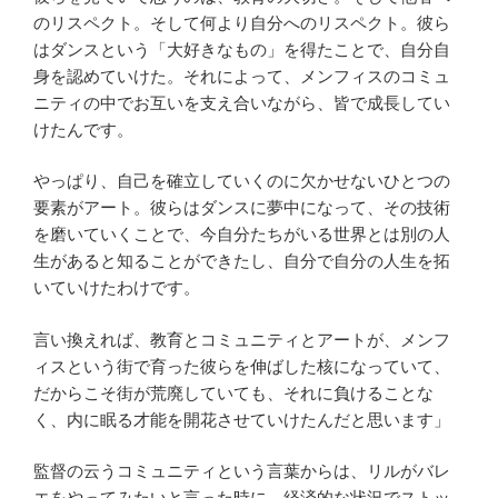
のリスペクト。そして何より自分へのリスペクト。彼ら
はダンスという「大好きなもの」を得たことで、自分自
身を認めていけた。それによって、メンフィスのコミュ
ニティの中でお互いを支え合いながら、皆で成長してい
けたんです。
やっぱり、自己を確立していくのに欠かせないひとつの
要素がアート。彼らはダンスに夢中になって、その技術
を磨いていくことで、今自分たちがいる世界とは別の人
生があると知ることができたし、自分で自分の人生を拓
いていけたわけです。
言い換えれば、教育とコミュニティとアートが、メンフ
ィスという街で育った彼らを伸ばした核になっていて、
だからこそ街が荒廃していても、それに負けることな
く、内に眠る才能を開花させていけたんだと思います」
監督の云うコミュニティという言葉からは、リルがバレ
エをやってみたいと言った時に、経済的な状況でストッ