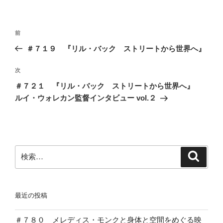
投
前
前
稿
の
＃７１９ 『リル・バック ストリートから世界へ』
ナ
投
ビ
稿
次
次
ゲ
の
＃７２１ 『リル・バック ストリートから世界へ』
投
ー
ルイ・ウォレカン監督インタビュー vol.２
稿
シ
ョ
ン
検
検
索
索:
最近の投稿
＃７８０ メレディス・モンクと身体と空間をめぐる映